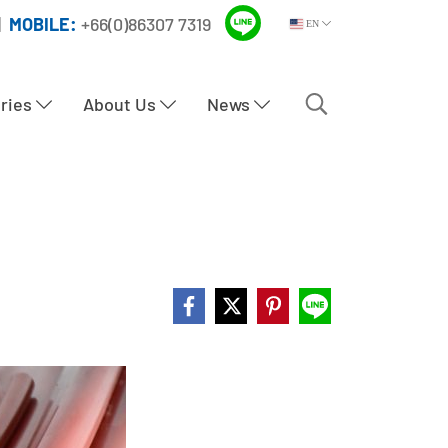
|
MOBILE:
+66(0)86307 7319
EN
tries
About Us
News