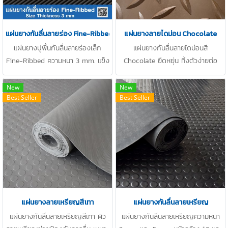
อาคาร Tel : 0-2257-7154 / MB :
086-307-7319 / Line OA :
@PTIRUBBER
แผ่นยางกันลื่นลายร่อง Fine-Ribbed ความหนา 3 mm
แผ่นยางลายไดม่อน Chocolate
แผ่นยางปูพื้นกันลื่นลายร่องเล็ก
แผ่นยางกันลื่นลายไดม่อนสี
Fine-Ribbed ความหนา 3 mm. แข็ง
Chocolate ยืดหยุ่น ทิ้งตัวง่ายต่อ
แรงทนการสึก ดักฝุ่นดีเยี่ยม ทำความ
การติดตั้ง ผิวด้านล่างลายผ้าช่วย
สะอาดง่าย / Tel : 0-2257-7154 /
การยึดเกาะ รับน้ำหนัก ทนการขีด
New
New
Best Seller
Best Seller
MB : 086-307-7319 / Email :
ข่วน Thickness 3 mm , 5 mm ,
info@ptigroups.com / Line OA :
Width 1.2 M / 1.5 M รับประกัน 1 ปี
@PTIRUBBER
จัดส่งสินค้าฟรีทั่วประเทศ
แผ่นยางลายเหรียญสีเทา
แผ่นยางกันลื่นลายเหรียญ
แผ่นยางกันลื่นลายเหรียญสีเทา ผิว
แผ่นยางกันลื่นลายเหรียญความหนา