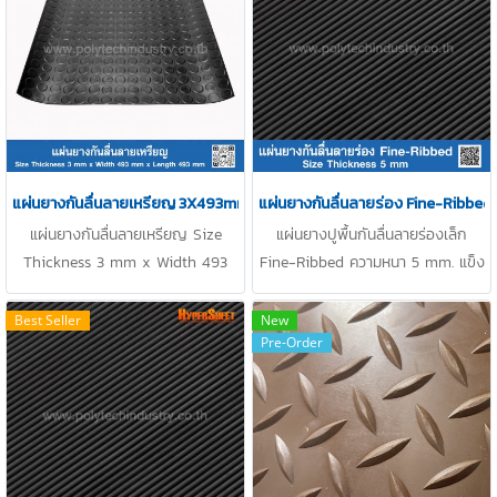
086-307-7319 Line OA :
การฉีกขาด ทนการสึกได้ดีเยี่ยม รับ
@PTIRUBBER
แรงได้ดี ปกป้องทุกพื้นผิว ติดตั้ง
ง่าย ยึึดติดกับพื้นผิว ใช้งานได้กว่า
เหมาะสำหรับการใช้งานทั้งภายในและ
ภายนอกอาคาร Tel : 0-2257-7154
/ MB : 086-307-7319 / Line OA :
@PTIRUBBER
แผ่นยางกันลื่นลายเหรียญ 3X493mm
แผ่นยางกันลื่นลายร่อง Fine-Ribbe
แผ่นยางกันลื่นลายเหรียญ Size
แผ่นยางปูพื้นกันลื่นลายร่องเล็ก
Thickness 3 mm x Width 493
Fine-Ribbed ความหนา 5 mm. แข็ง
mm x Length 493 mm พื้นผิวมี
แรงทนการสึก ดักฝุ่นดีเยี่ยม ทำความ
ลายป้องกันการลื่น (Anti Slip) ทน
สะอาดง่าย / Tel : 0-2257-7154 /
Best Seller
New
Pre-Order
น้ำได้ดีเยี่ยม ดักจับฝุ่น ทำความ
MB : 086-307-7319 / Email :
สะอาดง่าย เนื้อยางเหนียว ทนการฉีก
info@ptigroups.com / Line OA :
ขาด ทนการสึกได้ดีเยี่ยม รับแรงได้ดี
@PTIRUBBER
ปกป้องทุกพื้นผิว ติดตั้งง่าย ยึึดติด
กับพื้นผิว ใช้งานได้กว่า เหมาะสำหรับ
การใช้งานทั้งภายในและภายนอก