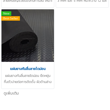
ลายเหรียญช่วยป้องกันการลื่น เหมาะ
3 mm และ 5 mm หน้ากว้าง 1.2 และ
สำหรับงานปูพื้น Thickness 3 m , 5
1.5 เมตร ป้องกันอันตรายจากการลื่น
mm Width 1.2 M และ 1.5 M จัดส่ง
ล้ม ประหยัดงบและเวลา ลดค่าซ่อม
New
Best Seller
ฟรี พร้อมรับติดตั้ง รับประกันสินค้า 1
บำรุง LINE OA : @PTIRUBBER /
ปี LINE OA : @PTIRUBBER / Tel:
Tel: 022577154 / MB :
022577154 / MB : 0863077319
0863077319 / Email:
/ Email: info@ptigroups.com
info@ptigroups.com
แผ่นยางกันลื่นลายไดม่อน
แผ่นยางกันลื่นลายไดม่อน ยืดหยุ่น
ทิ้งตัวง่ายต่อการติดตั้ง ผิวด้านล่าง
ลายผ้าช่วยการยึดเกาะ รับน้ำหนัก ทน
ดูเพิ่มเติม
การขีดข่วน Thickness 3 mm , 5
mm , Width 1.2 M / 1.5 M รับ
ประกัน 1 ปี จัดส่งสินค้าฟรีทั่วประเทศ