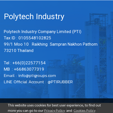
Polytech Industry
Polytech Industry Company Limited (PTI)
Tax ID : 0105548102825
99/1 Moo 10 Raikhing Sampran Nakhon Pathom
73210 Thailand
Tel : +66(0)22577154
MB : +66863077319
Email :
info@ptigroups.com
LINE Official Account : @PTIRUBBER
This website uses cookies for best user experience, to find out
© Copyright 2022 All Rights Reserved. polytechindustry.co.th
more you can go to our
Privacy Policy
and
Cookies Policy