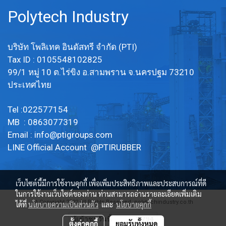
Polytech Industry
บริษัท โพลิเทค อินดัสทรี จำกัด (PTI)
Tax ID : 0105548102825
99/1 หมู่ 10 ต.ไร่ขิง อ.สามพราน จ.นครปฐม 73210
ประเทศไทย
Tel :022577154
MB : 0863077319
Email :
info@ptigroups.com
LINE Official Account @PTIRUBBER
เว็บไซต์นี้มีการใช้งานคุกกี้ เพื่อเพิ่มประสิทธิภาพและประสบการณ์ที่ดี
ในการใช้งานเว็บไซต์ของท่าน ท่านสามารถอ่านรายละเอียดเพิ่มเติม
© Copyright 2022 All Rights Reserved. polytechindustry.co.th
ได้ที่
นโยบายความเป็นส่วนตัว
และ
นโยบายคุกกี้
ผู้เข้าชมวันนี้
1,794
ตั้งค่าคุกกี้
ยอมรับทั้งหมด