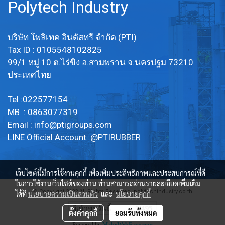
Polytech Industry
บริษัท โพลิเทค อินดัสทรี จำกัด (PTI)
Tax ID : 0105548102825
99/1 หมู่ 10 ต.ไร่ขิง อ.สามพราน จ.นครปฐม 73210
ประเทศไทย
Tel :022577154
MB : 0863077319
Email :
info@ptigroups.com
LINE Official Account @PTIRUBBER
เว็บไซต์นี้มีการใช้งานคุกกี้ เพื่อเพิ่มประสิทธิภาพและประสบการณ์ที่ดี
ในการใช้งานเว็บไซต์ของท่าน ท่านสามารถอ่านรายละเอียดเพิ่มเติม
© Copyright 2022 All Rights Reserved. polytechindustry.co.th
ได้ที่
นโยบายความเป็นส่วนตัว
และ
นโยบายคุกกี้
ผู้เข้าชมวันนี้
1,495
ตั้งค่าคุกกี้
ยอมรับทั้งหมด
Powered by
MakeWebEasy.com