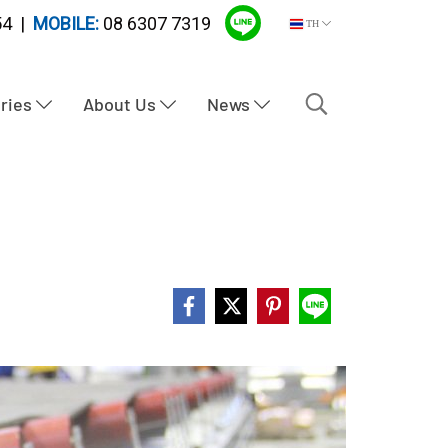
4 |
MOBILE:
08 6307 7319
TH
tries
About Us
News