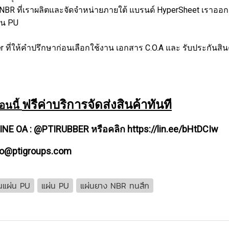
ง NBR ที่เราผลิตและจัดจำหน่ายภายใต้ แบรนด์ HyperSheet เรา
่น PU
eer ที่ให้คำปรึกษาก่อนเลือกใช้งาน เอกสาร C.O.A และ รับประกันสิ
ฟรีค่าบริการจัดส่งสินค้าทันที
อนนี้
LINE OA : @PTIRUBBER หรือคลิก
https://lin.ee/bHtDCIw
nfo@ptigroups.com
นแผ่น PU
แผ่น PU
แผ่นยาง NBR ทนสึก