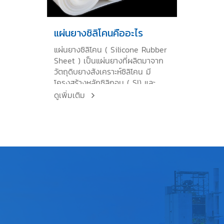
แผ่นยางซิลิโคนคืออะไร
แผ่นยางซิลิโคน ( Silicone Rubber
Sheet ) เป็นแผ่นยางที่ผลิตมาจาก
วัตถุดิบยางสังเคราะห์ซิลิโคน มี
โครงสร้างหลักซิลิกอน ( SI) และ
ออกซิเจน ( O ) ซึ่งมีโครงสร้างทาง
ดูเพิ่มเติม
เคมีคล้ายแก้ว แผ่นยางซิลิโคนมี
คุณสมบัติเด่นในเรื่องของอุณหภูมิ
การใช้งานที่กว้าง - 70 to +220 C