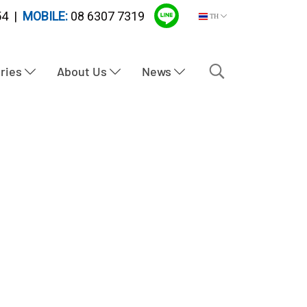
4 |
MOBILE:
08 6307 7319
TH
tries
About Us
News