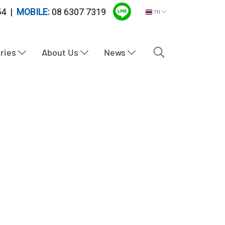
4 |
MOBILE:
08 6307 7319
TH
tries
About Us
News