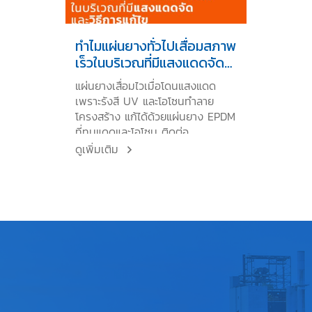
ทำไมแผ่นยางทั่วไปเสื่อมสภาพ
เร็วในบริเวณที่มีแสงแดดจัด
และวิธีการแก้ไข
แผ่นยางเสื่อมไวเมื่อโดนแสงแดด
เพราะรังสี UV และโอโซนทำลาย
โครงสร้าง แก้ได้ด้วยแผ่นยาง EPDM
ที่ทนแดดและโอโซน ติดต่อ
HyperSheet!
ดูเพิ่มเติม