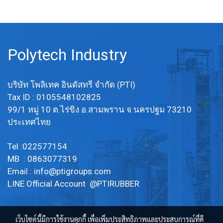
ขัดถู ทนการสึก ทนต่อน้ำ และ ไม่
เป็นเชื้อรา เสริมผ้าใบเพิ่มความแข็ง
แรง 1 ชั้น LINE OA :
@PTIRUBBER Tel: 022577154 /
Polytech Industry
MB : 0863077319
บริษัท โพลิเทค อินดัสทรี จำกัด (PTI)
Tax ID : 0105548102825
99/1 หมู่ 10 ต.ไร่ขิง อ.สามพราน จ.นครปฐม 73210
ประเทศไทย
Tel :022577154
MB : 0863077319
Email :
info@ptigroups.com
LINE Official Account @PTIRUBBER
เว็บไซต์นี้มีการใช้งานคุกกี้ เพื่อเพิ่มประสิทธิภาพและประสบการณ์ที่ดี