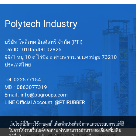
Polytech Industry
บริษัท โพลิเทค อินดัสทรี จำกัด (PTI)
Tax ID : 0105548102825
99/1 หมู่ 10 ต.ไร่ขิง อ.สามพราน จ.นครปฐม 73210
ประเทศไทย
Tel :022577154
MB : 0863077319
Email :
info@ptigroups.com
LINE Official Account @PTIRUBBER
เว็บไซต์นี้มีการใช้งานคุกกี้ เพื่อเพิ่มประสิทธิภาพและประสบการณ์ที่ดี
ในการใช้งานเว็บไซต์ของท่าน ท่านสามารถอ่านรายละเอียดเพิ่มเติม
© Copyright 2022 All Rights Reserved. polytechindustry.co.th