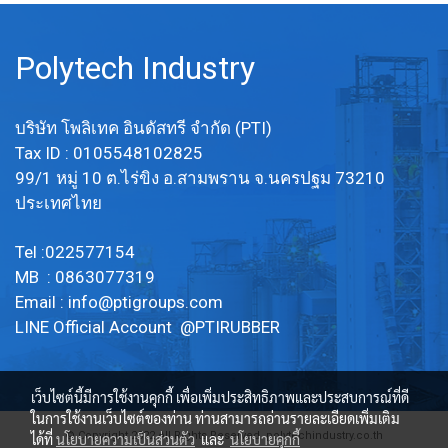
Polytech Industry
บริษัท โพลิเทค อินดัสทรี จำกัด (PTI)
Tax ID : 0105548102825
99/1 หมู่ 10 ต.ไร่ขิง อ.สามพราน จ.นครปฐม 73210
ประเทศไทย
Tel :022577154
MB : 0863077319
Email :
info@ptigroups.com
LINE Official Account @PTIRUBBER
เว็บไซต์นี้มีการใช้งานคุกกี้ เพื่อเพิ่มประสิทธิภาพและประสบการณ์ที่ดี
ในการใช้งานเว็บไซต์ของท่าน ท่านสามารถอ่านรายละเอียดเพิ่มเติม
© Copyright 2022 All Rights Reserved. polytechindustry.co.th
ได้ที่
นโยบายความเป็นส่วนตัว
และ
นโยบายคุกกี้