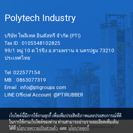
Polytech Industry
บริษัท โพลิเทค อินดัสทรี จำกัด (PTI)
Tax ID : 0105548102825
99/1 หมู่ 10 ต.ไร่ขิง อ.สามพราน จ.นครปฐม 73210
ประเทศไทย
Tel :022577154
MB : 0863077319
Email :
info@ptigroups.com
LINE Official Account @PTIRUBBER
เว็บไซต์นี้มีการใช้งานคุกกี้ เพื่อเพิ่มประสิทธิภาพและประสบการณ์ที่ดี
ในการใช้งานเว็บไซต์ของท่าน ท่านสามารถอ่านรายละเอียดเพิ่มเติม
© Copyright 2022 All Rights Reserved. polytechindustry.co.th
ได้ที่
นโยบายความเป็นส่วนตัว
และ
นโยบายคุกกี้