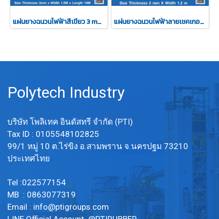
แผ่นยางฉนวนไฟฟ้าสีเขียว 3 mm x 1.2 M
แผ่นยางฉนวนไฟฟ้าลายเชคเกอร์ 5mm
Polytech Industry
บริษัท โพลิเทค อินดัสทรี จำกัด (PTI)
Tax ID : 0105548102825
99/1 หมู่ 10 ต.ไร่ขิง อ.สามพราน จ.นครปฐม 73210
ประเทศไทย
Tel :022577154
MB : 0863077319
Email :
info@ptigroups.com
LINE Official Account @PTIRUBBER