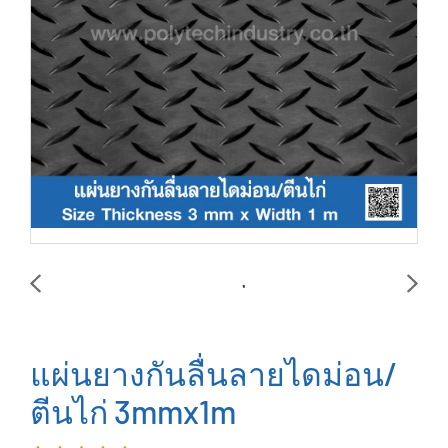
แผ่นยางกันลื่นลายไดม่อน/
ตีนไก่ 3mmx1m