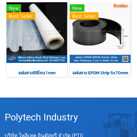
New
New
Best Seller
Best Seller
แผ่นยางซิลิโคน 1 mm
แผ่นยาง EPDM Strip 5x70mm
Polytech Industry
บริษัท โพลิเทค อินดัสทรี จำกัด (PTI)