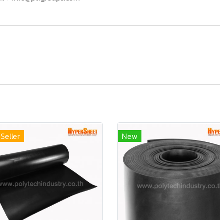
Seller
New