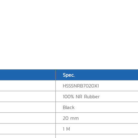
Spec.
HSSSNRB7020X1
100% NR Rubber
Black
20 mm
1 M