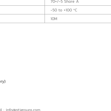
70+/-5 Shore A
-50 to +100 ºC
10M
ery)
l : info@ptigroups.com