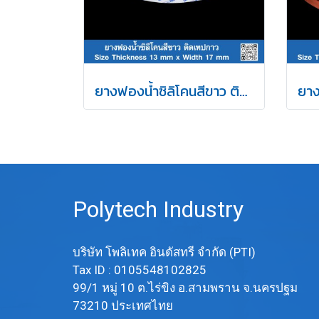
ยางฟองน้ำซิลิโคนสีขาว ติดเทปกาว 13x17mm
Polytech Industry
บริษัท โพลิเทค อินดัสทรี จำกัด (PTI)
Tax ID : 0105548102825
99/1 หมู่ 10 ต.ไร่ขิง อ.สามพราน จ.นครปฐม
73210 ประเทศไทย