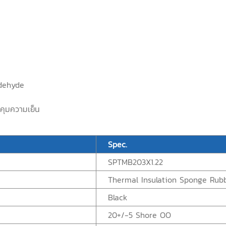
ldehyde
คุมความเย็น
Spec.
SPTMB203X1.22
Thermal Insulation Sponge Rub
Black
20+/-5 Shore OO