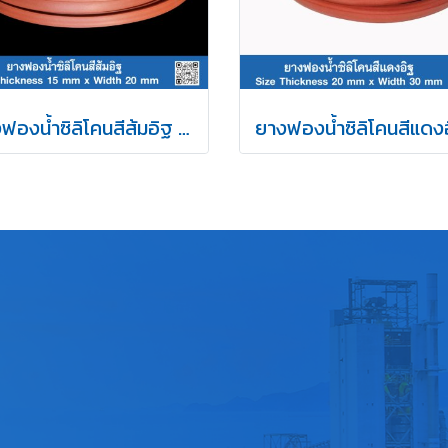
ยางฟองน้ำซิลิโคนสีส้มอิฐ 15x20mm