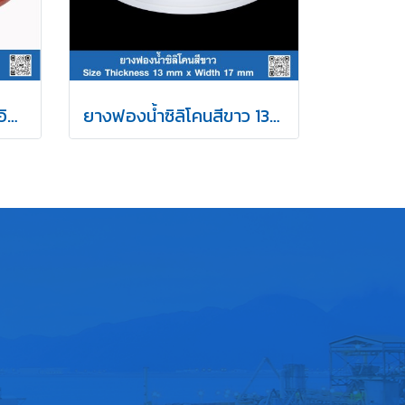
ยางฟองน้ำซิลิโคนสีแดงอิฐ 20x30mm
ยางฟองน้ำซิลิโคนสีขาว 13x17mm