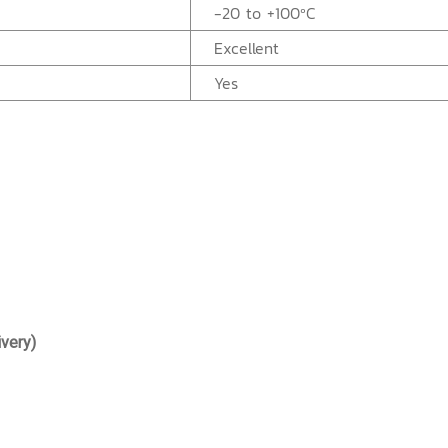
-20 to +100ºC
Excellent
Yes
ivery)