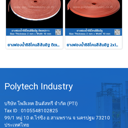
ยางฟองน้ำซิลิโคนสีส้มอิฐ ติดเทปกาว 2x10mm
ยางฟองน้ำซิลิโคนสีส้มอิฐ 2x10mm
Polytech Industry
บริษัท โพลิเทค อินดัสทรี จำกัด (PTI)
Tax ID : 0105548102825
99/1 หมู่ 10 ต.ไร่ขิง อ.สามพราน จ.นครปฐม 73210
ประเทศไทย