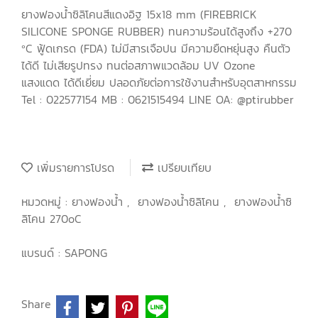
ยางฟองน้ำซิลิโคนสีแดงอิฐ 15x18 mm (FIREBRICK
SILICONE SPONGE RUBBER) ทนความร้อนได้สูงถึง +270
ºC ฟู้ดเกรด (FDA) ไม่มีสารเจือปน มีความยืดหยุ่นสูง คืนตัว
ได้ดี ไม่เสียรูปทรง ทนต่อสภาพแวดล้อม UV Ozone
แสงแดด ได้ดีเยี่ยม ปลอดภัยต่อการใช้งานสำหรับอุตสาหกรรม
Tel : 022577154 MB : 0621515494 LINE OA: @ptirubber
เพิ่มรายการโปรด
เปรียบเทียบ
หมวดหมู่ :
ยางฟองน้ำ
,
ยางฟองน้ำซิลิโคน
,
ยางฟองน้ำซิ
ลิโคน 270oC
แบรนด์ :
SAPONG
Share