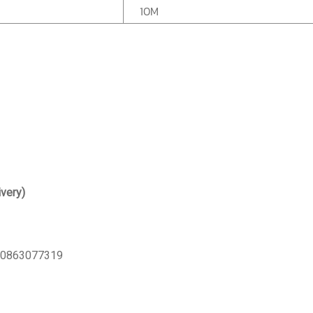
10M
ivery)
: 0863077319