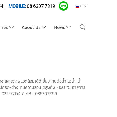
4 |
MOBILE:
08 6307 7319
TH
tries
About Us
News
และสภาพแวดล้อมได้ดีเยี่ยม ทนต่อน้ำ ไอน้ำ น้ำ
มีกรด-ด่าง ทนความร้อนได้สูงถึง +160 ºC อายุการ
: 022577154 / MB : 0863077319