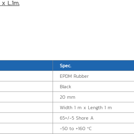
x L.1m.
Spec.
EPDM Rubber
Black
20 mm
Width 1 m x Length 1 m
65+/-5 Shore A
-50 to +160 ºC