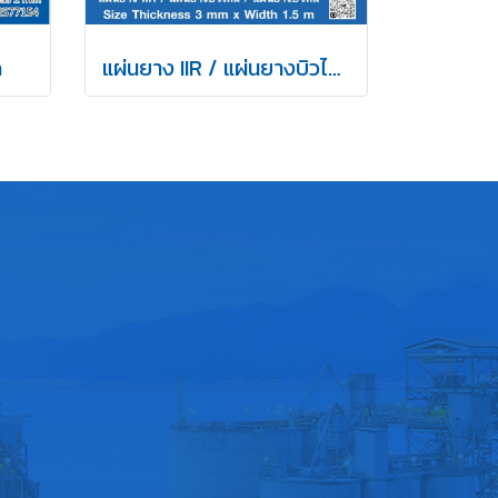
m
แผ่นยาง IIR / แผ่นยางบิวไทล์ / แผ่นยางบิวทิล 3mm