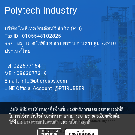
Polytech Industry
บริษัท โพลิเทค อินดัสทรี จำกัด (PTI)
Tax ID : 0105548102825
99/1 หมู่ 10 ต.ไร่ขิง อ.สามพราน จ.นครปฐม 73210
ประเทศไทย
Tel :022577154
MB : 0863077319
Email :
info@ptigroups.com
LINE Official Account @PTIRUBBER
เว็บไซต์นี้มีการใช้งานคุกกี้ เพื่อเพิ่มประสิทธิภาพและประสบการณ์ที่ดี
ในการใช้งานเว็บไซต์ของท่าน ท่านสามารถอ่านรายละเอียดเพิ่มเติม
© Copyright 2022 All Rights Reserved. polytechindustry.co.th
ได้ที่
นโยบายความเป็นส่วนตัว
และ
นโยบายคุกกี้
ผู้เข้าชมวันนี้
1
ตั้งค่าคุกกี้
ยอมรับทั้งหมด