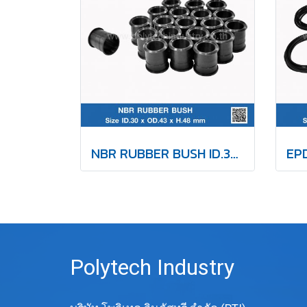
NBR RUBBER BUSH ID.30 x OD.43mm
Polytech Industry