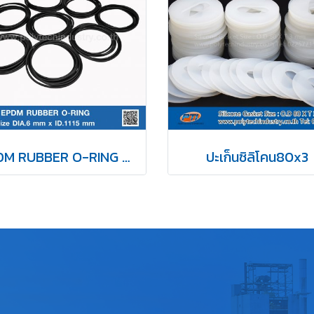
EPDM RUBBER O-RING DIA.6 mm
ปะเก็นซิลิโคน80x3