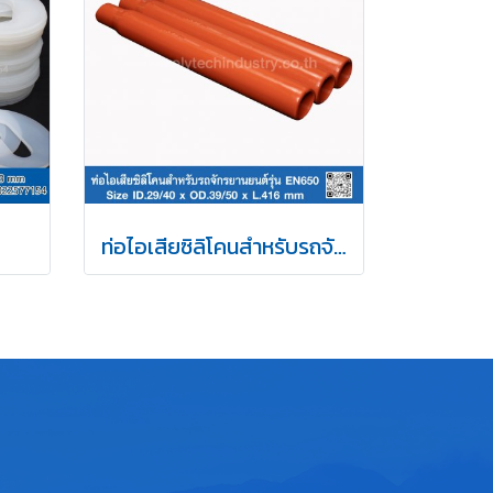
ท่อไอเสียซิลิโคนสำหรับรถจักรยานยนต์รุ่น EN650