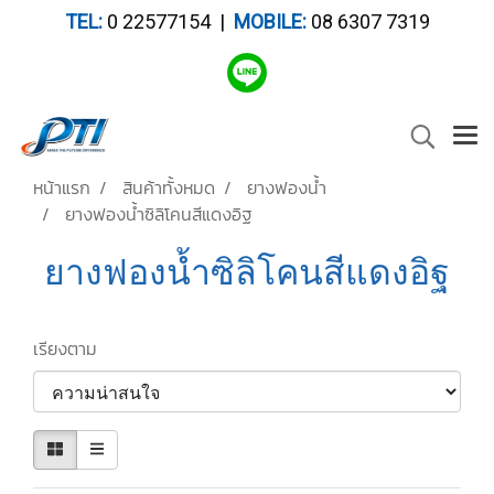
TEL:
0 22577154 |
MOBILE:
08 6307 7319
หน้าแรก
สินค้าทั้งหมด
ยางฟองน้ำ
ยางฟองน้ำซิลิโคนสีแดงอิฐ
ยางฟองน้ำซิลิโคนสีแดงอิฐ
เรียงตาม