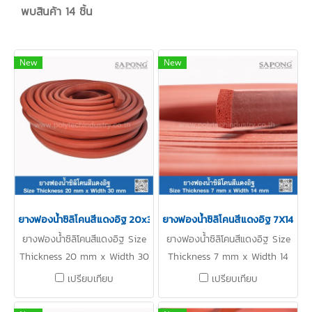
พบสินค้า 14 ชิ้น
New
New
ยางฟองน้ำซิลิโคนสีแดงอิฐ 20x30mm
ยางฟองน้ำซิลิโคนสีแดงอิฐ 7X14mm 
ยางฟองน้ำซิลิโคนสีแดงอิฐ Size
ยางฟองน้ำซิลิโคนสีแดงอิฐ Size
Thickness 20 mm x Width 30
Thickness 7 mm x Width 14
mm ทนต่อความร้อนได้สูงสุด
mm (Silicone QH +315°C) ทน
เปรียบเทียบ
เปรียบเทียบ
+315°C ฟู้ดเกรด (FDA) ไม่มีสาร
ความร้อนได้สูงถึง +315°C ฟู้ด
เจอปน มีความยืดหยุ่นสูง คืนตัวได้
เกรด (FDA) ไม่มีสารเจือปน มี