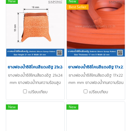
New
New
ดี ไม่เสียรูปทรง ทนต่อสภาพ
ความยืดหยุ่นสูง คืนตัวได้ดี ไม่เสีย
Best Seller
แวดล้อม UV Ozone แสงแดด ดี
รูปทรง ทนต่อสภาพแวดล้อม UV
เยี่ยม ปลอดภัยต่อการใช้งาน
Ozone แสงแดด ได้ดีเยี่ยม
สำหรับอุตสาหกรรม / Tel : 0-
ปลอดภัยต่อการใช้งานสำหรับ
2257-7154 / MB : 086-307-
อุตสาหกรรม Tel : 0-2257-7154
7319 / Line OA : @PTIRUBBER
/ MB : 086-307-7319 / Line
OA : @PTIRUBBER
ยางฟองน้ำซิลิโคนสีแดงอิฐ 21x24 mm
ยางฟองน้ำซิลิโคนสีแดงอิฐ 17x22 
ยางฟองน้ำซิลิโคนสีแดงอิฐ 21x24
ยางฟองน้ำซิลิโคนสีแดงอิฐ 17x22
mm ยางฟองน้ำทนความร้อนสูง
mm mm ยางฟองน้ำทนความร้อน
ที่สุด +315°C โครงสร้าง Closed-
สูงสุดถึง +315°C (Working temp
เปรียบเทียบ
เปรียบเทียบ
Cell ผิวภายนอกปิดเรียบสนิท
-70 to +315°C) มีความยืดหยุ่นสูง
ยืดหยุ่น คืนตัวได้ดี รับแรงกด
คืนตัวได้ดี สั่งซื้อ 100 เมตร ขึ้นไป
New
New
ประกอบติดตั้งง่าย รักษาอุณหภูมิ
ติดต่อ ได้ที่ LINE OA :
ภายในคงที่ ป้องกันการสูญเสีย
@ptirubber Tel: 022577154 MB
ความร้อน ใช้งานได้นาน ลดการ
: 0621515494