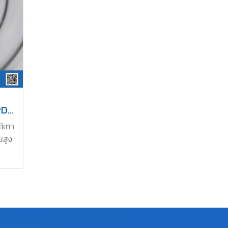
ซีลยางฟองน้ำรูปบ้าน EPDM สีเทา 10x25mm
ีเทา
นสูง
el :
494