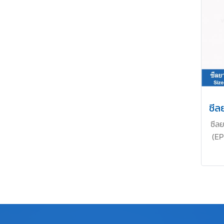
ซีล
(E
Sha
Wid
UV O
ต
Cl
รัก