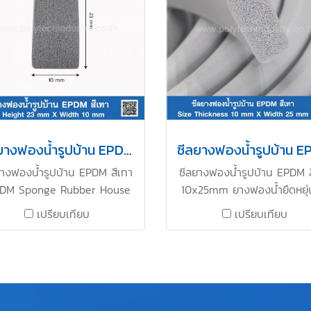
ซีลยางฟองน้ำรูปบ้าน EPDM สีเทา 23x10 mm
ยางฟองน้ำรูปบ้าน EPDM สีเทา
ซีลยางฟองน้ำรูปบ้าน EPDM ส
PDM Sponge Rubber House
10x25mm ยางฟองน้ำยืดหยุ่
pe) Size Height 23 mm X
คืนตัวได้ดี ทนความร้อนสูง T
เปรียบเทียบ
เปรียบเทียบ
th 10 mm ทนสภาพแวดล้อม
022577154 MB : 0621515
zone แสงแดด ได้ดีเยี่ยม ทน
LINE OA : @ptirubber
่อการเสื่อมสภาพ โครงสร้าง
osed-cell มีความยืดหยุ่นสูง
ษารูปทรงได้ดีเยี่ยม คืนตัวได้ดี