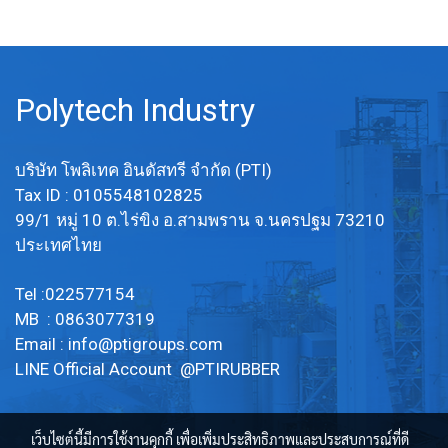
( Foam) แบบ Opened Cell เมื่อ
กดก็จะเกิดการยุบตัว และสามารถ
คืนตัวกลับได้ ทนการฉีกขาด รับ
แรงกระแทกได้ดี ลดการสั่น ซับ
Polytech Industry
เสียง มีน้ำหนักเบา Tel : 0-2257-
7154 / MB : 098-289-8676 /
บริษัท โพลิเทค อินดัสทรี จำกัด (PTI)
Line OA : @PTIRUBBER
Tax ID : 0105548102825
99/1 หมู่ 10 ต.ไร่ขิง อ.สามพราน จ.นครปฐม 73210
ประเทศไทย
Tel :022577154
MB : 0863077319
Email :
info@ptigroups.com
LINE Official Account @PTIRUBBER
เว็บไซต์นี้มีการใช้งานคุกกี้ เพื่อเพิ่มประสิทธิภาพและประสบการณ์ที่ดี