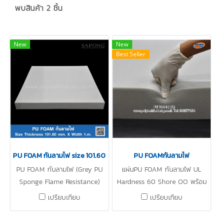
พบสินค้า 2 ชิ้น
New
New
Best Seller
PU FOAM กันลามไฟ size 101.60mm x 1m
PU FOAMกันลามไฟ
PU FOAM กันลามไฟ (Grey PU
แผ่นPU FOAM กันลามไฟ UL
Sponge Flame Resistance)
Hardness 60 Shore OO พร้อม
Size Thickness 101.60 mm. X
ส่งหลากหลายตวามหนา Tel:
เปรียบเทียบ
เปรียบเทียบ
Width 1.m. มีคุณสมบัติเด่นกันลาม
022577154
ไฟได้เป็นอย่างดี มีลักษณะเป็นโฟม