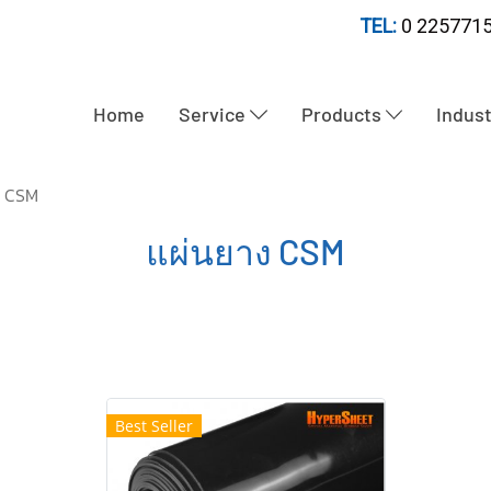
TEL:
0 2257715
Home
Service
Products
Indus
ง CSM
แผ่นยาง CSM
Best Seller