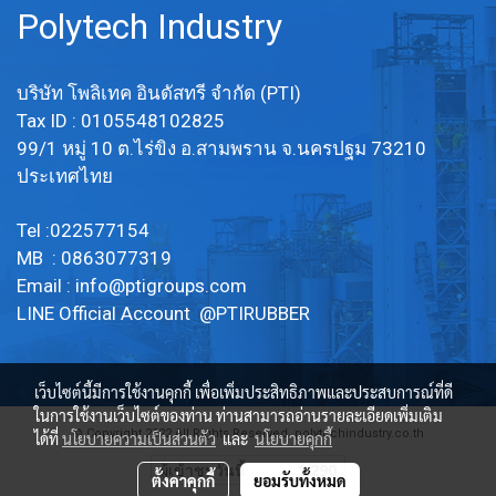
OA : @PTIRUBBER Tel:
Polytech Industry
022577154 / MB : 0863077319
บริษัท โพลิเทค อินดัสทรี จำกัด (PTI)
Tax ID : 0105548102825
99/1 หมู่ 10 ต.ไร่ขิง อ.สามพราน จ.นครปฐม 73210
ประเทศไทย
Tel :022577154
MB : 0863077319
Email :
info@ptigroups.com
LINE Official Account @PTIRUBBER
เว็บไซต์นี้มีการใช้งานคุกกี้ เพื่อเพิ่มประสิทธิภาพและประสบการณ์ที่ดี
ในการใช้งานเว็บไซต์ของท่าน ท่านสามารถอ่านรายละเอียดเพิ่มเติม
© Copyright 2022 All Rights Reserved. polytechindustry.co.th
ได้ที่
นโยบายความเป็นส่วนตัว
และ
นโยบายคุกกี้
ผู้เข้าชมวันนี้
1,290
ตั้งค่าคุกกี้
ยอมรับทั้งหมด