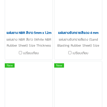
เวลา เหมาะสำหรับการใช้งานบุผนัง
ห้องยิงทราย กันพื้นที่ยิงทราย
หรือใช้สำหรับเครื่องยิงทราย Tel :
0-2257-7154 / MB : 086-307-
7319 Line OA : @PTIRUBBER
แผ่นยาง NBR สีขาว 5mm x 1.2m
แผ่นยางยิงทรายสีแดง 4 mm
แผ่นยาง NBR สีขาว (White NBR
แผ่นยางยิงทรายสีแดง (Sand
Rubber Sheet) Size Thickness
Blasting Rubber Sheet) Size
5 mm x Width 1.2 m ทนน้ำมัน
Thickness 4 mm x Width 1 m
เปรียบเทียบ
เปรียบเทียบ
เชื้อเพลิง ปิโตรเลียม น้ำมันพืช
ทนสึกและทนการขัดถูได้ดีเยี่ยม ทน
น้ำมันสัตว์ ได้เป็นอย่างดี ฟู้ดเกรด
การสึกได้สูงมากกว่าแผ่นยางทั่วไป
New
New
(FDA) ปลอดภัย ไม่มีสารเจือปน
ถึง 4 เท่า เพิ่มรอบทำงานได้นาน
เหมาะสำหรับอุตสาหกรรมอาหาร
มากขึ้น เพิ่มประสิทธิภาพการ
และเครื่องดื่ม ทนต่อน้ำและสภาพ
ทำงาน ช่วยคุณประหยัดต้นทุนและ
แวดล้อมได้ดี ทนการสึกหรอ การ
เวลา เหมาะสำหรับการใช้งานบุผนัง
ฉีกขาด ทนการซึมผ่านของก๊าซได้
ห้องยิงทราย กันพื้นที่ยิงทราย
ดี Tel : 0-2257-7154 / MB :
หรือใช้สำหรับเครื่องยิงทราย Tel :
086-307-7319 Line OA :
0-2257-7154 / MB : 086-307-