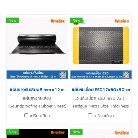
New
New
แผ่นยางกันเสียง 5 mm x 1.2 m
แผ่นกันเมื่อย ESD 1.7x60x90 cm
แผ่นยางกันเสียง
แผ่นกันเมื่อย ESD (ESD Anti-
(Soundproofing Rubber Sheet)
Fatigue Mats) Size Thickness
“Economy Grade” Thickness 5
1.7 x Width 60 x Length 90
เปรียบเทียบ
เปรียบเทียบ
mm X Width 1.2 m เป็นฉนวนกัน
cm Tel : 0-2257-7154 / MB :
เสียงยอดเยี่ยม ลดการผ่านของ
086-307-7319 Line OA :
New
New
เสียง >32 dB พร้อมให้คุณใช้งาน
@PTIRUBBER