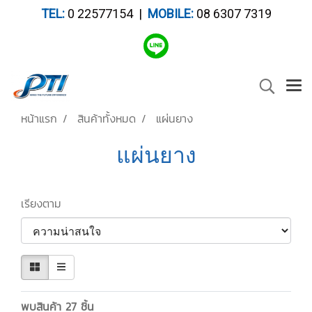
TEL:
0 22577154 |
MOBILE:
08 6307 7319
หน้าแรก
สินค้าทั้งหมด
แผ่นยาง
แผ่นยาง
เรียงตาม
พบสินค้า 27 ชิ้น