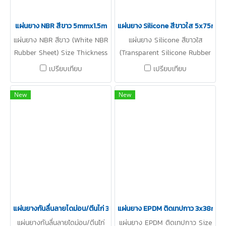
@PTIRUBBER
7319 Line OA : @PTIRUBBER
แผ่นยาง NBR สีขาว 5mmx1.5m
แผ่นยาง Silicone สีขาวใส 5x75mm
แผ่นยาง NBR สีขาว (White NBR
แผ่นยาง Silicone สีขาวใส
Rubber Sheet) Size Thickness
(Transparent Silicone Rubber
5 mm x Width 1.5 m ทนน้ำมัน
Sheet) Size Thickness 5 mm
เปรียบเทียบ
เปรียบเทียบ
เชื้อเพลิง ปิโตรเลียม น้ำมันพืช
x Width 75 mm ทนต่อเชื้อราและ
น้ำมันสัตว์ ได้เป็นอย่างดี ฟู้ดเกรด
แบคทีเรีย ทนต่อ UV Ozone ที่มี
New
New
(FDA) ปลอดภัย ไม่มีสารเจือปน
ความเข้มข้นสูง ช่วงอุณหภูมิการใช้
เหมาะสำหรับอุตสาหกรรมอาหาร
งานกว้าง -70 to +220ºC
และเครื่องดื่ม ทนต่อน้ำและสภาพ
รับรองมาตรฐาน FDA พร้อมนำไป
แวดล้อมได้ดี ทนการสึกหรอ การ
ใช้งานเกี่ยวกับอุตสาหกรรมอาหาร
ฉีกขาด ทนการซึมผ่านของก๊าซได้
Tel : 0-2257-7154 / MB : 086-
ดี Tel : 0-2257-7154 / MB :
307-7319 Line OA :
086-307-7319 Line OA :
@PTIRUBBER
@PTIRUBBER
แผ่นยางกันลื่นลายไดม่อน/ตีนไก่ 3mmx1m
แผ่นยาง EPDM ติดเทปกาว 3x38mm
แผ่นยางกันลื่นลายไดม่อน/ตีนไก่
แผ่นยาง EPDM ติดเทปกาว Size