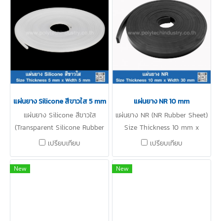
แล้ววันนี้ สนใจติดต่อ LINE OA :
@PTIRUBBER Tel: 022577154 /
MB : 0863077319
แผ่นยาง Silicone สีขาวใส 5 mm
แผ่นยาง NR 10 mm
แผ่นยาง Silicone สีขาวใส
แผ่นยาง NR (NR Rubber Sheet)
(Transparent Silicone Rubber
Size Thickness 10 mm x
Sheet) Size Thickness 5 mm
Width 30 mm Tel : 0-2257-
เปรียบเทียบ
เปรียบเทียบ
x Width 5 mm Tel : 0-2257-
7154 / MB : 086-307-7319
7154 / MB : 086-307-7319
Line OA : @PTIRUBBER
New
New
Line OA : @PTIRUBBER