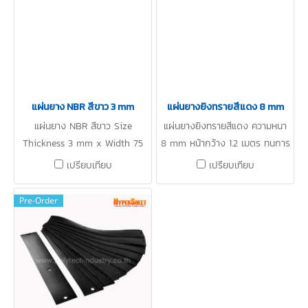
0-2257-7154 / MB : 086-307-
พร้อมส่ง จัดส่งฟรีทั่วประเทศ เมื่อ
7319 LINE OA: @ptirubber
สั่งขั้นต่ำ 50 เมตรขึ้นไป Tel : 0-
2257-7154 / MB : 086-307-
7319 / Line OA : @PTIRUBBER
แผ่นยาง NBR สีขาว 3 mm
แผ่นยางยิงทรายสีแดง 8 mm
แผ่นยาง NBR สีขาว Size
แผ่นยางยิงทรายสีแดง ความหนา
Thickness 3 mm x Width 75
8 mm หน้ากว้าง 1.2 เมตร ทนการ
mm ทนน้ำมันเชื้อเพลิง ปิโตรเลียม
สึก และทนการฉีกขาดดีเยี่ยม แผ่น
เปรียบเทียบ
เปรียบเทียบ
น้ำมันพืช น้ำมันสัตว์ ได้เป็นอย่างดี
ยางมีความยืดหยุ่นสูง เทคโนโลยี
ฟู้ดเกรด (FDA) ปลอดภัย ไม่มีสาร
การผลิตเฉพาะ LINE OA :
Pre-Order
เจือปน เหมาะสำหรับอุตสาหกรรม
@PTIRUBBER Tel: 022577154 /
อาหารและเครื่องดื่ม สินค้าพร้อม
MB : 0863077319
ส่ง Tel : 0-2257-7154 / MB :
086-307-7319 LINE OA:
@ptirubber