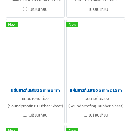
Sheet) Size Thickness 5 mm
Size Thickness 10 mm x
x Width 1.4 m Tel : 0-2257-
Width 150 mm Tel : 0-2257-
เปรียบเทียบ
เปรียบเทียบ
7154 / MB : 086-307-7319
7154 / MB : 086-307-7319
Line OA : @PTIRUBBER
Line OA : @PTIRUBBER
New
New
แผ่นยางกันเสียง 5 mm x 1 m
แผ่นยางกันเสียง 5 mm x 1.5 m
แผ่นยางกันเสียง
แผ่นยางกันเสียง
(Soundproofing Rubber Sheet)
(Soundproofing Rubber Sheet)
“Economy Grade” Thickness 5
“Economy Grade” Thickness 5
เปรียบเทียบ
เปรียบเทียบ
mm X Width 1 m เป็นฉนวนกัน
mm X Width 1.5 m เป็นฉนวนกัน
เสียงยอดเยี่ยม ลดการผ่านของ
เสียงยอดเยี่ยม ลดการผ่านของ
New
New