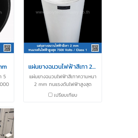
 mm
แผ่นยางฉนวนไฟฟ้าสีเทา 2 mm x 1.2 M
า 5
แผ่นยางฉนวนไฟฟ้าสีเทาความหนา
7000
2 mm ทนแรงดันไฟฟ้าสูงสุด
บการ
7500 V. (Class 1 IEC61111) เหมาะ
เปรียบเทียบ
oard
สำหรับการใช้งานปูหน้าตู้ MDB
ูงสุด
Switchboard ตู้ไฟ เป็นต้น ผ่าน
งกัน
การทดสอบ มีใบ Cer. รบรอง ผ่าน
แผ่น
มาตรฐาน Audit ติดต่อสอบถาม
ผ่าน
ได้ที่ Tel : 022577154 MB :