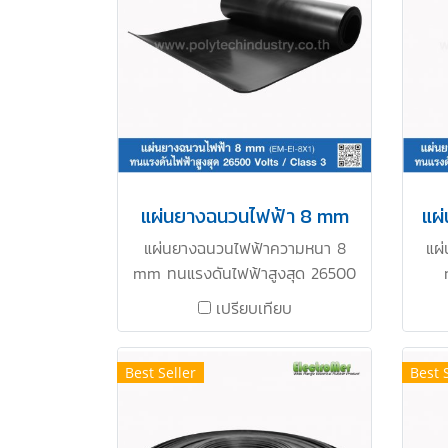
แผ่นยางฉนวนไฟฟ้า 8 mm
แผ
แผ่นยางฉนวนไฟฟ้าความหนา 8
แผ
mm ทนแรงดันไฟฟ้าสูงสุด 26500
Volts / Class 3 เหมาะสำหรับการ
36
เปรียบเทียบ
ใช้งานปูหน้าตู้ MDB Switchboard
สำ
ตู้ไฟ เป็นต้น ทนแรงดันไฟฟ้าสูงสุด
Swit
26500 Volts / Class 3 ป้องกัน
ดั
Best Seller
Best 
อันตรายจากกระแสไฟฟ้าช๊อต แผ่น
C
ยางฉนวนไฟฟ้าทนการลามไฟ ผ่าน
กร