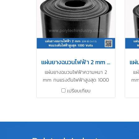
การทดสอบ มีใบ Cer. รับรอง
ไ
COA. แผ่นยางมีความแข็งแรงทน
ทด
การฉีกขาด แผ่นยางทนการสึก ติด
แผ่
ตั้งง่าย สะดวกต่อการใช้งาน
ขาด
อุณหภูมิการใช้งาน : -30 to
สะด
+100°C ติดต่อสอบถามราคาสินค้า
ใช
ขายได้ที่ Tel : 0-2257-7154 / MB
สอบ
: 086-307-7319 LINE OA :
0-2
แผ่นยางฉนวนไฟฟ้า 2 mm x 1.5 M
@ptirubber
7
แผ่นยางฉนวนไฟฟ้าความหนา 2
แผ
mm ทนแรงดันไฟฟ้าสูงสุด 1000
mm 
V. ( Class 0 IEC61111)เหมาะ
V
เปรียบเทียบ
สำหรับการใช้งานปูหน้าตู้ MDB
สำ
Switchboard ตู้ไฟ เป็นต้น ผ่าน
Swi
การทดสอบ มีใบ Cer. รบรอง ผ่า
การ
นมาาตรฐาน Audit สั่งซื้อ 2 ม้วน
นมา
ขึ้นไป ( 20 เมตรขึ้นไป ) ติดต่อ
ขึ
สอบถามราคาสินค้าขายได้ที่ Tel :
สอบ