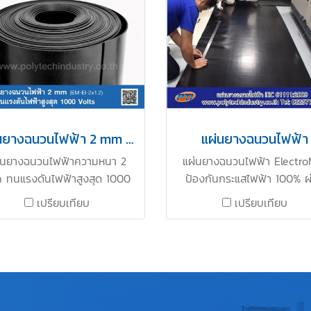
ฟฟ้าทนการลามไฟ ผ่านการ
การทดสอบ มีใบ Cer. รับร
สอบ มีใบ Cer. รับรอง COA.
COA. แผ่นยางมีความแข็งแร
นยางมีความแข็งแรงทนการฉีก
การฉีกขาด แผ่นยางทนการสึก
 แผ่นยางทนการสึก ติดตั้งง่าย
ตั้งง่าย สะดวกต่อการใช้งา
วกต่อการใช้งาน อุณหภูมิการ
อุณหภูมิการใช้งาน : -30 
้งาน : -30 to +100°C ติดต่อ
+100°C ติดต่อสอบถามราคาสิ
ถามราคาสินค้าขายได้ที่ Tel :
ขายได้ที่ Tel : Tel : 0-2257-
257-7154 / MB : 086-307-
/ MB : 086-307-7319 LIN
แผ่นยางฉนวนไฟฟ้า 2 mm x 1.2 M
แผ่นยางฉนวนไฟฟ้า
319 LINE OA : @ptirubber
: @ptirubber
่นยางฉนวนไฟฟ้าความหนา 2
แผ่นยางฉนวนไฟฟ้า Electro
ทนแรงดันไฟฟ้าสูงสุด 1000
ป้องกันกระแสไฟฟ้า 100% ผ
. ( Class 0 IEC61111)เหมาะ
การทดสอบตามมาตรฐาน I
เปรียบเทียบ
เปรียบเทียบ
หรับการใช้งานปูหน้าตู้ MDB
61111:2009 มีใบ Cer. รับรอง
tchboard ตู้ไฟ เป็นต้น ผ่าน
ยางมีความเหนียวทนการฉีก
ทดสอบ มีใบ Cer. รบรอง ผ่า
ทนการสึก เหมาะสำหรับติดตั้ง
าตรฐาน Audit สั่งซื้อ 2 ม้วน
ตู้ MDB , Switch Gear ห้
้นไป ( 20 เมตรขึ้นไป ) ติดต่อ
ควบคุมไฟฟ้า หรืออุปกรณ์ไฟ
ถามราคาสินค้าขายได้ที่ Tel :
ต่างๆ LT/MT/HT Panels . แ