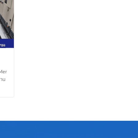
อง
0982898676 / 0863077319
งทน
LINE OA : @ptirubber
 ติด
น
to
นค้า
7154
E OA
Mer
่าน
EC
 แผ่น
ขาด
หน้า
อง
ฟ้า
นะนำ