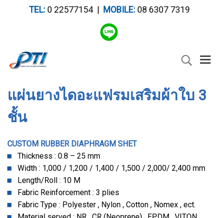
TEL:
0 22577154 |
MOBILE:
08 6307 7319
แผ่นยางไดอะแฟรมเสริมผ้าใบ 3
ชั้น
CUSTOM RUBBER DIAPHRAGM SHET
Thickness : 0.8 – 25 mm
Width : 1,000 / 1,200 / 1,400 / 1,500 / 2,000/ 2,400 mm
Length/Roll : 10 M
Fabric Reinforcement : 3 plies
Fabric Type : Polyester , Nylon , Cotton , Nomex , ect.
Material served : NR , CR (Neoprene) , EPDM , VITON