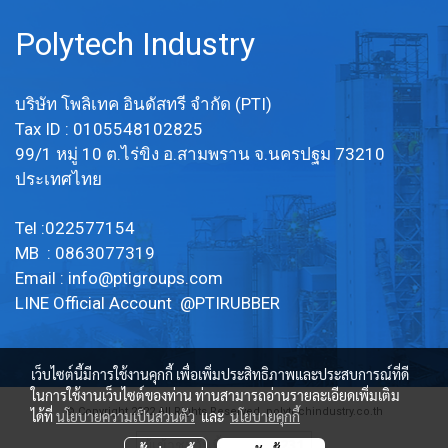
Polytech Industry
บริษัท โพลิเทค อินดัสทรี จำกัด (PTI)
Tax ID : 0105548102825
99/1 หมู่ 10 ต.ไร่ขิง อ.สามพราน จ.นครปฐม 73210
ประเทศไทย
Tel :022577154
MB : 0863077319
Email :
info@ptigroups.com
LINE Official Account @PTIRUBBER
เว็บไซต์นี้มีการใช้งานคุกกี้ เพื่อเพิ่มประสิทธิภาพและประสบการณ์ที่ดี
ในการใช้งานเว็บไซต์ของท่าน ท่านสามารถอ่านรายละเอียดเพิ่มเติม
© Copyright 2022 All Rights Reserved. polytechindustry.co.th
ได้ที่
นโยบายความเป็นส่วนตัว
และ
นโยบายคุกกี้
ผู้เข้าชมวันนี้
231