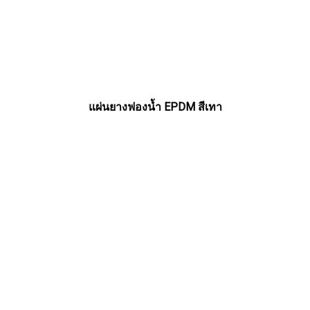
แผ่นยางฟองน้ำ EPDM สีเทา