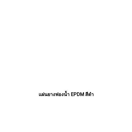
แผ่นยางฟองน้ำ EPDM สีดำ