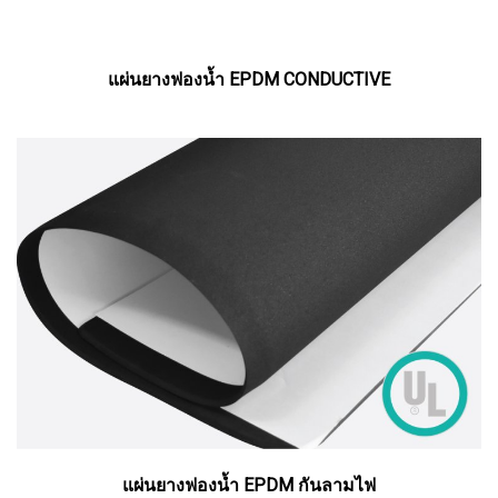
แผ่นยางฟองน้ำ EPDM CONDUCTIVE
แผ่นยางฟองน้ำ EPDM กันลามไฟ