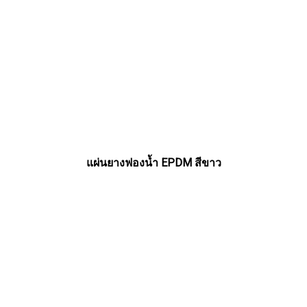
แผ่นยางฟองน้ำ EPDM สีขาว