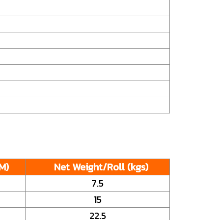
M)
Net Weight/Roll (kgs)
7.5
15
22.5