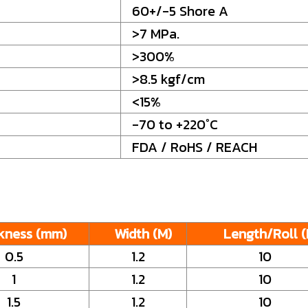
60+/-5 Shore A
>7 MPa.
>300%
>8.5 kgf/cm
<15%
-70 to +220°C
FDA / RoHS / REACH
ness (mm)
Width (M)
Length/Roll (
0.5
1.2
10
1
1.2
10
1.5
1.2
10