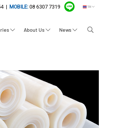
4 |
MOBILE:
08 6307 7319
TH
tries
About Us
News