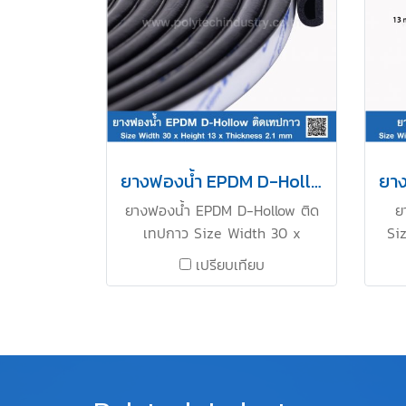
ถึง up to +160ºC Tel : 0-2257-
ถึง
7154 / MB : 086-307-7319 /
71
Line OA : @PTIRUBBER
ยางฟองน้ำ EPDM D-Hollow ติดเทปกาว 30x13mm
ยางฟองน้ำ EPDM D-Hollow ติด
ย
เทปกาว Size Width 30 x
Si
Height 13 x Thickness 2.1 mm
Th
เปรียบเทียบ
ยางฟองน้ำยืดหยุ่นสูงคืนตัวได้ดี
ยืดห
ทนความร้อนสูง Tel : 0-2257-
สู
7154 / MB : 086-307-7319 /
0
Line OA : @PTIRUBBER