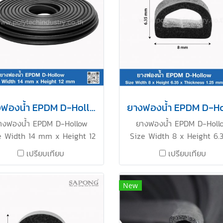
ยางฟองน้ำ EPDM D-Hollow 14x12mm
างฟองน้ำ EPDM D-Hollow
ยางฟองน้ำ EPDM D-Holl
e Width 14 mm x Height 12
Size Width 8 x Height 6.
mm ทนสภาพแวดล้อม UV
Thickness 1.25 mm ยางฟอ
เปรียบเทียบ
เปรียบเทียบ
ne แสงแดด ได้ดีเยี่ยม ทนต่อ
ยืดหยุ่นสูงคืนตัวได้ดี ทนควา
รเสื่อมสภาพ อายุการใช้งาน
สูง Tel : 0-2257-7154 / M
นาน โครงสร้าง Closed-cell
086-307-7319 / Line OA
New
ามยืดหยุ่นสูง รักษารูปทรงได้ดี
@PTIRUBBER
ยม คืนตัวได้ดี ทนความร้อนได้สูง