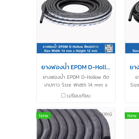
ยางฟองน้ำ EPDM D-Hollow ติดเทปกาว 14x12mm
ยางฟองน้ำ EPDM D-Hollow ติด
ย
เทปกาว Size Width 14 mm x
Siz
Height 12 mm ทนสภาพแวดล้อม
เปรียบเทียบ
UV Ozone แสงแดด ได้ดีเยี่ยม ทน
Ozo
ต่อการเสื่อมสภาพ อายุการใช้งาน
กา
ยาวนาน โครงสร้าง Closed-cell
ยาว
New
New
มีความยืดหยุ่นสูง รักษารูปทรงได้ดี
มีคว
เยี่ยม คืนตัวได้ดี ทนความร้อนได้สูง
เยี่