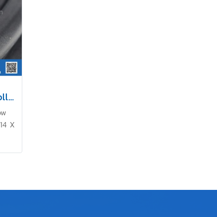
ยางฟองน้ำ EPDM D-Hollow 2x14mm
ow
14 X
ยุ่น
Tel :
494